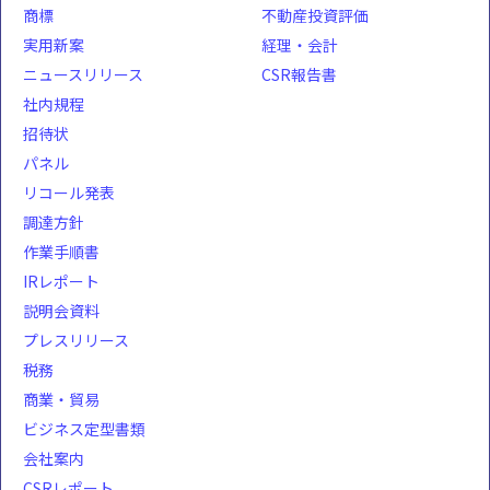
商標
不動産投資評価
実用新案
経理・会計
ニュースリリース
CSR報告書
社内規程
招待状
パネル
リコール発表
調達方針
作業手順書
IRレポート
説明会資料
プレスリリース
税務
商業・貿易
ビジネス定型書類
会社案内
CSRレポート