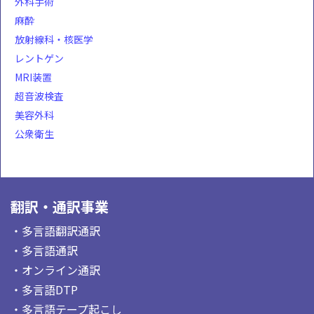
外科手術
麻酔
放射線科・核医学
レントゲン
MRI装置
超音波検査
美容外科
公衆衛生