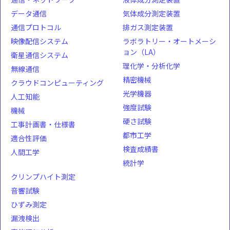
データ通信
気体成分測定装置
通信プロトコル
排ガス測定装置
映像配信システム
ラボラトリー・オートメーシ
ョン（LA）
衛星通信システム
理化学・分析化学
無線通信
精密機械
クラウドコンピューティング
光学機器
人工知能
強度試験
機械
硬さ試験
工事計画書・仕様書
都市工学
適合性評価
検査成績書
人間工学
統計学
クリンプハイト測定
音響試験
ひずみ測定
漏洩検出