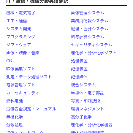
IT・通信・機械分野英語翻訳
機械・電気電子
画像管理システム
ＩＴ・通信
業務用情報システム
システム開発
経理・会計システム
プログラミング
給与計算システム
ソフトウェア
セキュリティシステム
画像・映像・音楽
理化学・分析化学ソフト
CG
処理装置
映像編集ソフト
記憶装置
測定・データ処理ソフト
記憶媒体
電源管理ソフト
統合システム
カーセキュリティ
半導体・電子部品
燃料電池
写真・印刷技術
労働安全規定・マニュアル
環境マネジメント
無機化学
高分子化学
分散処理
理化学・分析化学機器
通信・ネットワーク
液体成分測定装置