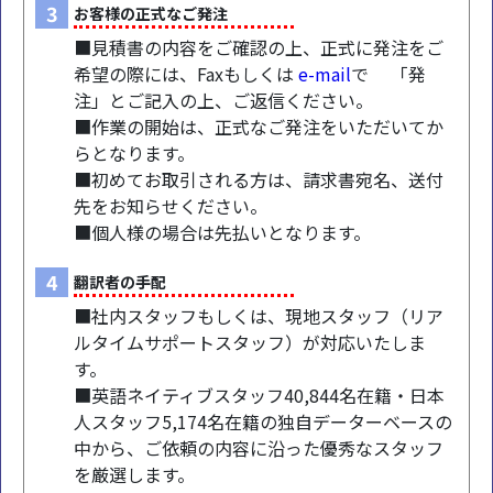
3
お客様の正式なご発注
■見積書の内容をご確認の上、正式に発注をご
希望の際には、Faxもしくは
e-mail
で 「発
注」とご記入の上、ご返信ください。
■作業の開始は、正式なご発注をいただいてか
らとなります。
■初めてお取引される方は、請求書宛名、送付
先をお知らせください。
■個人様の場合は先払いとなります。
4
翻訳者の手配
■社内スタッフもしくは、現地スタッフ（リア
ルタイムサポートスタッフ）が対応いたしま
す。
■英語ネイティブスタッフ40,844名在籍・日本
人スタッフ5,174名在籍の独自データーベースの
中から、ご依頼の内容に沿った優秀なスタッフ
を厳選します。