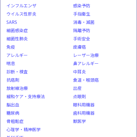
インフルエンザ
感染予防
ウイルス性肝炎
手指衛生
SARS
消毒・滅菌
細菌感染症
隔離予防
細菌性肺炎
手術安全
免疫
皮膚癌
アレルギー
レーザー治療
喘息
鼻アレルギー
診断・検査
中耳炎
抗癌剤
食道・喉頭癌
放射線治療
出産
緩和ケア・支持療法
点眼剤
脳出血
眼科用機器
糖尿病
歯科用機器
骨粗鬆症
獣医学
心理学・精神医学