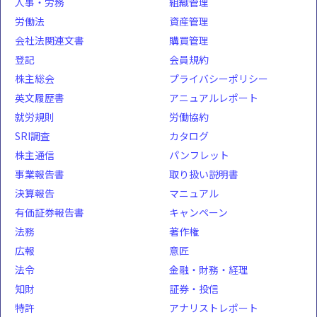
人事・労務
組織管理
労働法
資産管理
会社法関連文書
購買管理
登記
会員規約
株主総会
プライバシーポリシー
英文履歴書
アニュアルレポート
就労規則
労働協約
SRI調査
カタログ
株主通信
パンフレット
事業報告書
取り扱い説明書
決算報告
マニュアル
有価証券報告書
キャンペーン
法務
著作権
広報
意匠
法令
金融・財務・経理
知財
証券・投信
特許
アナリストレポート