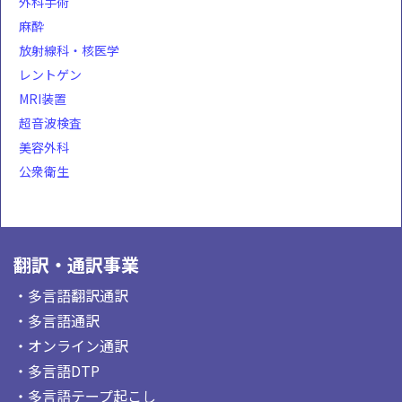
外科手術
麻酔
放射線科・核医学
レントゲン
MRI装置
超音波検査
美容外科
公衆衛生