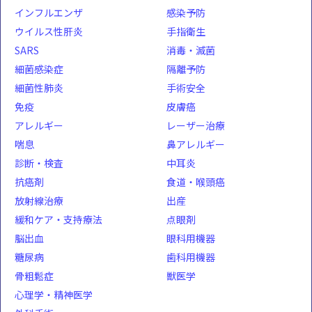
インフルエンザ
感染予防
ウイルス性肝炎
手指衛生
SARS
消毒・滅菌
細菌感染症
隔離予防
細菌性肺炎
手術安全
免疫
皮膚癌
アレルギー
レーザー治療
喘息
鼻アレルギー
診断・検査
中耳炎
抗癌剤
食道・喉頭癌
放射線治療
出産
緩和ケア・支持療法
点眼剤
脳出血
眼科用機器
糖尿病
歯科用機器
骨粗鬆症
獣医学
心理学・精神医学