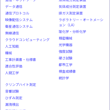
データ通信
気体成分測定装置
通信プロトコル
排ガス測定装置
映像配信システム
ラボラトリー・オートメーシ
ョン（LA）
衛星通信システム
理化学・分析化学
無線通信
精密機械
クラウドコンピューティング
光学機器
人工知能
強度試験
機械
硬さ試験
工事計画書・仕様書
都市工学
適合性評価
検査成績書
人間工学
統計学
クリンプハイト測定
音響試験
ひずみ測定
漏洩検出