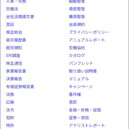
人事・労務
組織管理
労働法
資産管理
会社法関連文書
購買管理
登記
会員規約
株主総会
プライバシーポリシー
英文履歴書
アニュアルレポート
就労規則
労働協約
SRI調査
カタログ
株主通信
パンフレット
事業報告書
取り扱い説明書
決算報告
マニュアル
有価証券報告書
キャンペーン
法務
著作権
広報
意匠
法令
金融・財務・経理
知財
証券・投信
特許
アナリストレポート