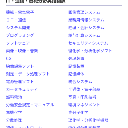
IT・通信・機械分野英語翻訳
機械・電気電子
画像管理システム
ＩＴ・通信
業務用情報システム
システム開発
経理・会計システム
プログラミング
給与計算システム
ソフトウェア
セキュリティシステム
画像・映像・音楽
理化学・分析化学ソフト
CG
処理装置
映像編集ソフト
記憶装置
測定・データ処理ソフト
記憶媒体
電源管理ソフト
統合システム
カーセキュリティ
半導体・電子部品
燃料電池
写真・印刷技術
労働安全規定・マニュアル
環境マネジメント
無機化学
高分子化学
分散処理
理化学・分析化学機器
通信・ネットワーク
液体成分測定装置