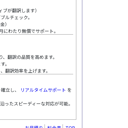
ティブが翻訳します）
ダブルチェック。
料金）
ヶ月にわたり無償でサポート。
統一を図り、翻訳の品質を高めます。
ます。
プし、翻訳効率を上げます。
を確立し、
リアルタイムサポート
を
に沿ったスピーディーな対応が可能。
お見積り
料金表
TOP