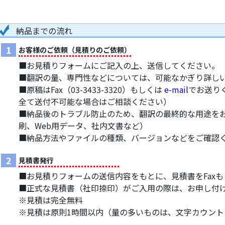
納品までの流れ
1
お客様のご依頼（見積りのご依頼）
■お見積りフォームにご記入の上、送信してください。
■翻訳の量、専門性などについては、可能なかぎり詳し
■原稿はFax（03-3433-3320）もしくは
e-mail
でお送り
全て送付不可能な場合はご相談ください）
■納品後のトラブル防止のため、翻訳の最終的な用途を
刷、Web用データ、社内文書など）
■納品方法やファイルの種類、バージョンなどをご確認
2
見積書発行
■お見積りフォームの送信内容をもとに、見積書をFax
■正式な見積書（社印捺印）がご入用の際は、お申し付
※見積は完全無料
※見積は原則1時間以内（量の多いものは、文字カウン