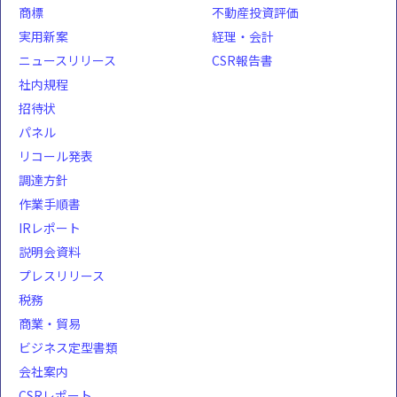
商標
不動産投資評価
実用新案
経理・会計
ニュースリリース
CSR報告書
社内規程
招待状
パネル
リコール発表
調達方針
作業手順書
IRレポート
説明会資料
プレスリリース
税務
商業・貿易
ビジネス定型書類
会社案内
CSRレポート