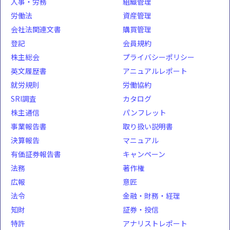
人事・労務
組織管理
労働法
資産管理
会社法関連文書
購買管理
登記
会員規約
株主総会
プライバシーポリシー
英文履歴書
アニュアルレポート
就労規則
労働協約
SRI調査
カタログ
株主通信
パンフレット
事業報告書
取り扱い説明書
決算報告
マニュアル
有価証券報告書
キャンペーン
法務
著作権
広報
意匠
法令
金融・財務・経理
知財
証券・投信
特許
アナリストレポート