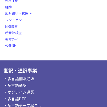
外科手術
麻酔
放射線科・核医学
レントゲン
MRI装置
超音波検査
美容外科
公衆衛生