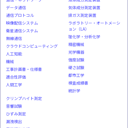
データ通信
気体成分測定装置
通信プロトコル
排ガス測定装置
映像配信システム
ラボラトリー・オートメーシ
ョン（LA）
衛星通信システム
理化学・分析化学
無線通信
精密機械
クラウドコンピューティング
光学機器
人工知能
強度試験
機械
硬さ試験
工事計画書・仕様書
都市工学
適合性評価
検査成績書
人間工学
統計学
クリンプハイト測定
音響試験
ひずみ測定
漏洩検出