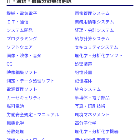
IT・通信・機械分野英語翻訳
機械・電気電子
画像管理システム
ＩＴ・通信
業務用情報システム
システム開発
経理・会計システム
プログラミング
給与計算システム
ソフトウェア
セキュリティシステム
画像・映像・音楽
理化学・分析化学ソフト
CG
処理装置
映像編集ソフト
記憶装置
測定・データ処理ソフト
記憶媒体
電源管理ソフト
統合システム
カーセキュリティ
半導体・電子部品
燃料電池
写真・印刷技術
労働安全規定・マニュアル
環境マネジメント
無機化学
高分子化学
分散処理
理化学・分析化学機器
通信・ネットワーク
液体成分測定装置