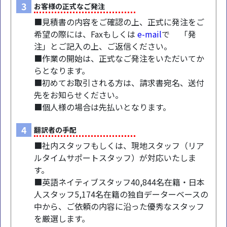
3
お客様の正式なご発注
■見積書の内容をご確認の上、正式に発注をご
希望の際には、Faxもしくは
e-mail
で 「発
注」とご記入の上、ご返信ください。
■作業の開始は、正式なご発注をいただいてか
らとなります。
■初めてお取引される方は、請求書宛名、送付
先をお知らせください。
■個人様の場合は先払いとなります。
4
翻訳者の手配
■社内スタッフもしくは、現地スタッフ（リア
ルタイムサポートスタッフ）が対応いたしま
す。
■英語ネイティブスタッフ40,844名在籍・日本
人スタッフ5,174名在籍の独自データーベースの
中から、ご依頼の内容に沿った優秀なスタッフ
を厳選します。