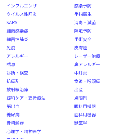
インフルエンザ
感染予防
ウイルス性肝炎
手指衛生
SARS
消毒・滅菌
細菌感染症
隔離予防
細菌性肺炎
手術安全
免疫
皮膚癌
アレルギー
レーザー治療
喘息
鼻アレルギー
診断・検査
中耳炎
抗癌剤
食道・喉頭癌
放射線治療
出産
緩和ケア・支持療法
点眼剤
脳出血
眼科用機器
糖尿病
歯科用機器
骨粗鬆症
獣医学
心理学・精神医学