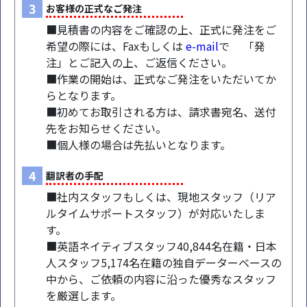
3
お客様の正式なご発注
■見積書の内容をご確認の上、正式に発注をご
希望の際には、Faxもしくは
e-mail
で 「発
注」とご記入の上、ご返信ください。
■作業の開始は、正式なご発注をいただいてか
らとなります。
■初めてお取引される方は、請求書宛名、送付
先をお知らせください。
■個人様の場合は先払いとなります。
4
翻訳者の手配
■社内スタッフもしくは、現地スタッフ（リア
ルタイムサポートスタッフ）が対応いたしま
す。
■英語ネイティブスタッフ40,844名在籍・日本
人スタッフ5,174名在籍の独自データーベースの
中から、ご依頼の内容に沿った優秀なスタッフ
を厳選します。