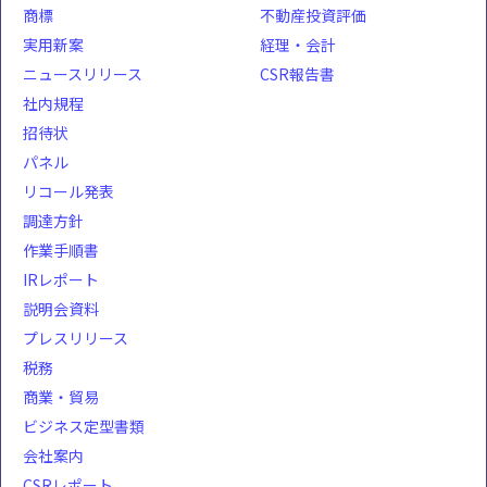
商標
不動産投資評価
実用新案
経理・会計
ニュースリリース
CSR報告書
社内規程
招待状
パネル
リコール発表
調達方針
作業手順書
IRレポート
説明会資料
プレスリリース
税務
商業・貿易
ビジネス定型書類
会社案内
CSRレポート