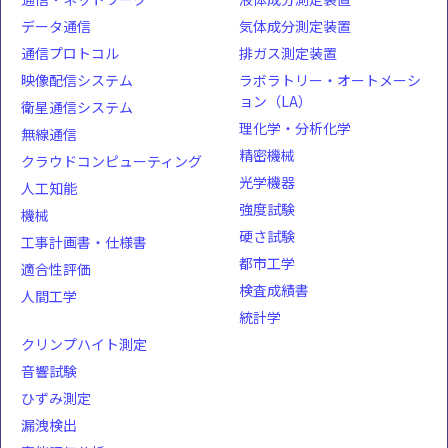
データ通信
気体成分測定装置
通信プロトコル
排ガス測定装置
映像配信システム
ラボラトリー・オートメーシ
ョン（LA）
衛星通信システム
理化学・分析化学
無線通信
精密機械
クラウドコンピューティング
光学機器
人工知能
強度試験
機械
硬さ試験
工事計画書・仕様書
都市工学
適合性評価
検査成績書
人間工学
統計学
クリンプハイト測定
音響試験
ひずみ測定
漏洩検出