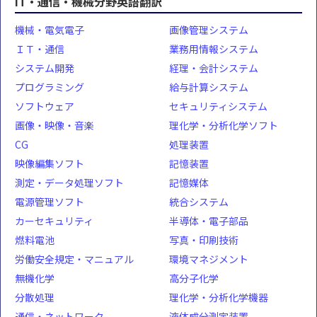
IT・通信・機械分野英語翻訳
機械・電気電子
画像管理システム
ＩＴ・通信
業務用情報システム
システム開発
経理・会計システム
プログラミング
給与計算システム
ソフトウェア
セキュリティシステム
画像・映像・音楽
理化学・分析化学ソフト
CG
処理装置
映像編集ソフト
記憶装置
測定・データ処理ソフト
記憶媒体
電源管理ソフト
統合システム
カーセキュリティ
半導体・電子部品
燃料電池
写真・印刷技術
労働安全規定・マニュアル
環境マネジメント
無機化学
高分子化学
分散処理
理化学・分析化学機器
通信・ネットワーク
液体成分測定装置