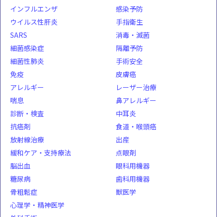
インフルエンザ
感染予防
ウイルス性肝炎
手指衛生
SARS
消毒・滅菌
細菌感染症
隔離予防
細菌性肺炎
手術安全
免疫
皮膚癌
アレルギー
レーザー治療
喘息
鼻アレルギー
診断・検査
中耳炎
抗癌剤
食道・喉頭癌
放射線治療
出産
緩和ケア・支持療法
点眼剤
脳出血
眼科用機器
糖尿病
歯科用機器
骨粗鬆症
獣医学
心理学・精神医学