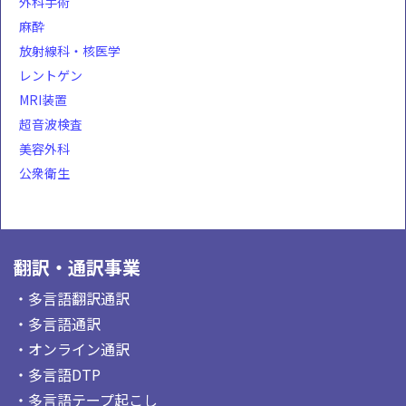
外科手術
麻酔
放射線科・核医学
レントゲン
MRI装置
超音波検査
美容外科
公衆衛生