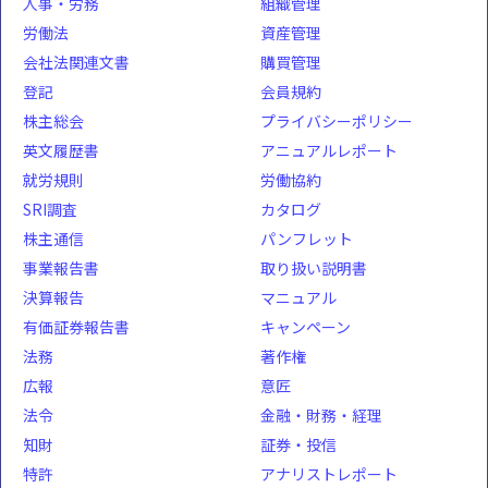
人事・労務
組織管理
労働法
資産管理
会社法関連文書
購買管理
登記
会員規約
株主総会
プライバシーポリシー
英文履歴書
アニュアルレポート
就労規則
労働協約
SRI調査
カタログ
株主通信
パンフレット
事業報告書
取り扱い説明書
決算報告
マニュアル
有価証券報告書
キャンペーン
法務
著作権
広報
意匠
法令
金融・財務・経理
知財
証券・投信
特許
アナリストレポート