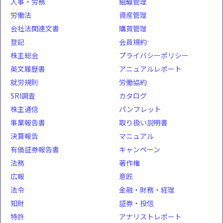
人事・労務
組織管理
労働法
資産管理
会社法関連文書
購買管理
登記
会員規約
株主総会
プライバシーポリシー
英文履歴書
アニュアルレポート
就労規則
労働協約
SRI調査
カタログ
株主通信
パンフレット
事業報告書
取り扱い説明書
決算報告
マニュアル
有価証券報告書
キャンペーン
法務
著作権
広報
意匠
法令
金融・財務・経理
知財
証券・投信
特許
アナリストレポート