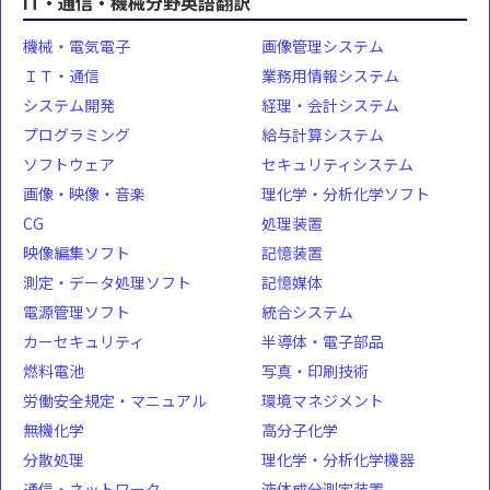
IT・通信・機械分野英語翻訳
機械・電気電子
画像管理システム
ＩＴ・通信
業務用情報システム
システム開発
経理・会計システム
プログラミング
給与計算システム
ソフトウェア
セキュリティシステム
画像・映像・音楽
理化学・分析化学ソフト
CG
処理装置
映像編集ソフト
記憶装置
測定・データ処理ソフト
記憶媒体
電源管理ソフト
統合システム
カーセキュリティ
半導体・電子部品
燃料電池
写真・印刷技術
労働安全規定・マニュアル
環境マネジメント
無機化学
高分子化学
分散処理
理化学・分析化学機器
通信・ネットワーク
液体成分測定装置