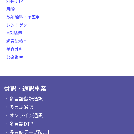
外科手術
麻酔
放射線科・核医学
レントゲン
MRI装置
超音波検査
美容外科
公衆衛生