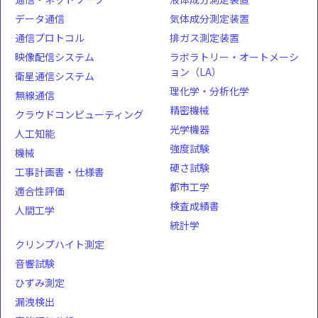
データ通信
気体成分測定装置
通信プロトコル
排ガス測定装置
映像配信システム
ラボラトリー・オートメーシ
ョン（LA）
衛星通信システム
理化学・分析化学
無線通信
精密機械
クラウドコンピューティング
光学機器
人工知能
強度試験
機械
硬さ試験
工事計画書・仕様書
都市工学
適合性評価
検査成績書
人間工学
統計学
クリンプハイト測定
音響試験
ひずみ測定
漏洩検出