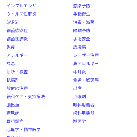
インフルエンザ
感染予防
ウイルス性肝炎
手指衛生
SARS
消毒・滅菌
細菌感染症
隔離予防
細菌性肺炎
手術安全
免疫
皮膚癌
アレルギー
レーザー治療
喘息
鼻アレルギー
診断・検査
中耳炎
抗癌剤
食道・喉頭癌
放射線治療
出産
緩和ケア・支持療法
点眼剤
脳出血
眼科用機器
糖尿病
歯科用機器
骨粗鬆症
獣医学
心理学・精神医学