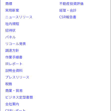
商標
不動産投資評価
実用新案
経理・会計
ニュースリリース
CSR報告書
社内規程
招待状
パネル
リコール発表
調達方針
作業手順書
IRレポート
説明会資料
プレスリリース
税務
商業・貿易
ビジネス定型書類
会社案内
CSRレポート