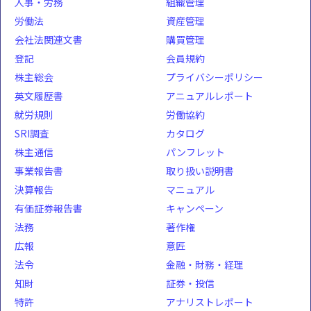
人事・労務
組織管理
労働法
資産管理
会社法関連文書
購買管理
登記
会員規約
株主総会
プライバシーポリシー
英文履歴書
アニュアルレポート
就労規則
労働協約
SRI調査
カタログ
株主通信
パンフレット
事業報告書
取り扱い説明書
決算報告
マニュアル
有価証券報告書
キャンペーン
法務
著作権
広報
意匠
法令
金融・財務・経理
知財
証券・投信
特許
アナリストレポート