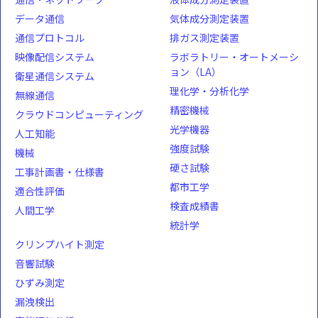
データ通信
気体成分測定装置
通信プロトコル
排ガス測定装置
映像配信システム
ラボラトリー・オートメーシ
ョン（LA）
衛星通信システム
理化学・分析化学
無線通信
精密機械
クラウドコンピューティング
光学機器
人工知能
強度試験
機械
硬さ試験
工事計画書・仕様書
都市工学
適合性評価
検査成績書
人間工学
統計学
クリンプハイト測定
音響試験
ひずみ測定
漏洩検出