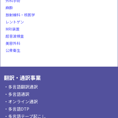
外科手術
麻酔
放射線科・核医学
レントゲン
MRI装置
超音波検査
美容外科
公衆衛生