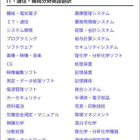
IT・通信・機械分野英語翻訳
機械・電気電子
画像管理システム
ＩＴ・通信
業務用情報システム
システム開発
経理・会計システム
プログラミング
給与計算システム
ソフトウェア
セキュリティシステム
画像・映像・音楽
理化学・分析化学ソフト
CG
処理装置
映像編集ソフト
記憶装置
測定・データ処理ソフト
記憶媒体
電源管理ソフト
統合システム
カーセキュリティ
半導体・電子部品
燃料電池
写真・印刷技術
労働安全規定・マニュアル
環境マネジメント
無機化学
高分子化学
分散処理
理化学・分析化学機器
通信・ネットワーク
液体成分測定装置