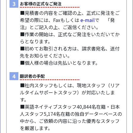
3
お客様の正式なご発注
■見積書の内容をご確認の上、正式に発注をご
希望の際には、Faxもしくは
e-mail
で 「発
注」とご記入の上、ご返信ください。
■作業の開始は、正式なご発注をいただいてか
らとなります。
■初めてお取引される方は、請求書宛名、送付
先をお知らせください。
■個人様の場合は先払いとなります。
4
翻訳者の手配
■社内スタッフもしくは、現地スタッフ（リア
ルタイムサポートスタッフ）が対応いたしま
す。
■英語ネイティブスタッフ40,844名在籍・日本
人スタッフ5,174名在籍の独自データーベースの
中から、ご依頼の内容に沿った優秀なスタッフ
を厳選します。