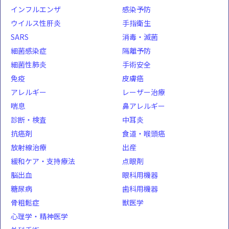
インフルエンザ
感染予防
ウイルス性肝炎
手指衛生
SARS
消毒・滅菌
細菌感染症
隔離予防
細菌性肺炎
手術安全
免疫
皮膚癌
アレルギー
レーザー治療
喘息
鼻アレルギー
診断・検査
中耳炎
抗癌剤
食道・喉頭癌
放射線治療
出産
緩和ケア・支持療法
点眼剤
脳出血
眼科用機器
糖尿病
歯科用機器
骨粗鬆症
獣医学
心理学・精神医学