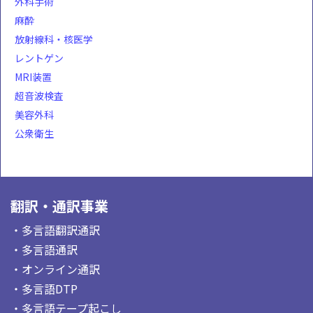
外科手術
麻酔
放射線科・核医学
レントゲン
MRI装置
超音波検査
美容外科
公衆衛生