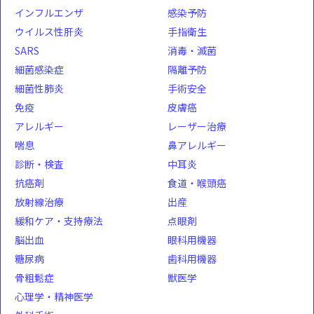
インフルエンザ
感染予防
ウイルス性肝炎
手指衛生
SARS
消毒・滅菌
細菌感染症
隔離予防
細菌性肺炎
手術安全
免疫
皮膚癌
アレルギー
レーザー治療
喘息
鼻アレルギー
診断・検査
中耳炎
抗癌剤
食道・喉頭癌
放射線治療
出産
緩和ケア・支持療法
点眼剤
脳出血
眼科用機器
糖尿病
歯科用機器
骨粗鬆症
獣医学
心理学・精神医学