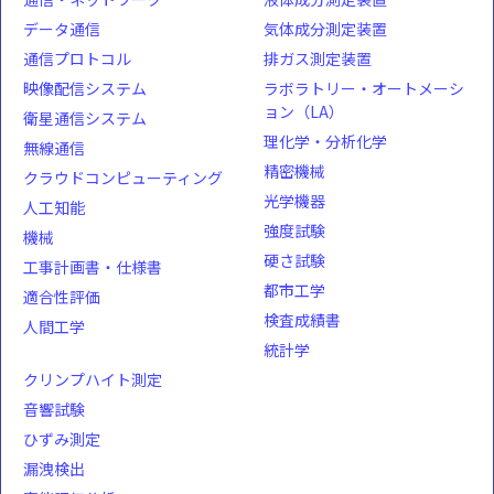
データ通信
気体成分測定装置
通信プロトコル
排ガス測定装置
映像配信システム
ラボラトリー・オートメーシ
ョン（LA）
衛星通信システム
理化学・分析化学
無線通信
精密機械
クラウドコンピューティング
光学機器
人工知能
強度試験
機械
硬さ試験
工事計画書・仕様書
都市工学
適合性評価
検査成績書
人間工学
統計学
クリンプハイト測定
音響試験
ひずみ測定
漏洩検出