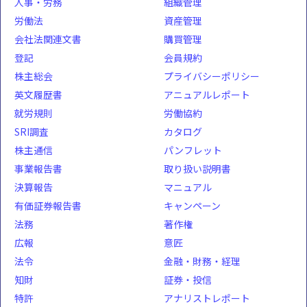
人事・労務
組織管理
労働法
資産管理
会社法関連文書
購買管理
登記
会員規約
株主総会
プライバシーポリシー
英文履歴書
アニュアルレポート
就労規則
労働協約
SRI調査
カタログ
株主通信
パンフレット
事業報告書
取り扱い説明書
決算報告
マニュアル
有価証券報告書
キャンペーン
法務
著作権
広報
意匠
法令
金融・財務・経理
知財
証券・投信
特許
アナリストレポート