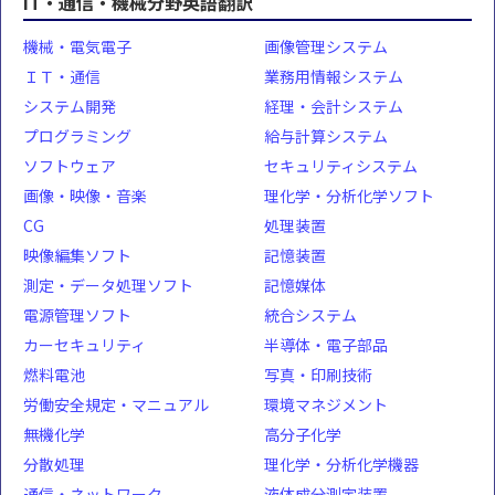
IT・通信・機械分野英語翻訳
機械・電気電子
画像管理システム
ＩＴ・通信
業務用情報システム
システム開発
経理・会計システム
プログラミング
給与計算システム
ソフトウェア
セキュリティシステム
画像・映像・音楽
理化学・分析化学ソフト
CG
処理装置
映像編集ソフト
記憶装置
測定・データ処理ソフト
記憶媒体
電源管理ソフト
統合システム
カーセキュリティ
半導体・電子部品
燃料電池
写真・印刷技術
労働安全規定・マニュアル
環境マネジメント
無機化学
高分子化学
分散処理
理化学・分析化学機器
通信・ネットワーク
液体成分測定装置