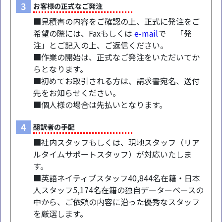
3
お客様の正式なご発注
■見積書の内容をご確認の上、正式に発注をご
希望の際には、Faxもしくは
e-mail
で 「発
注」とご記入の上、ご返信ください。
■作業の開始は、正式なご発注をいただいてか
らとなります。
■初めてお取引される方は、請求書宛名、送付
先をお知らせください。
■個人様の場合は先払いとなります。
4
翻訳者の手配
■社内スタッフもしくは、現地スタッフ（リア
ルタイムサポートスタッフ）が対応いたしま
す。
■英語ネイティブスタッフ40,844名在籍・日本
人スタッフ5,174名在籍の独自データーベースの
中から、ご依頼の内容に沿った優秀なスタッフ
を厳選します。