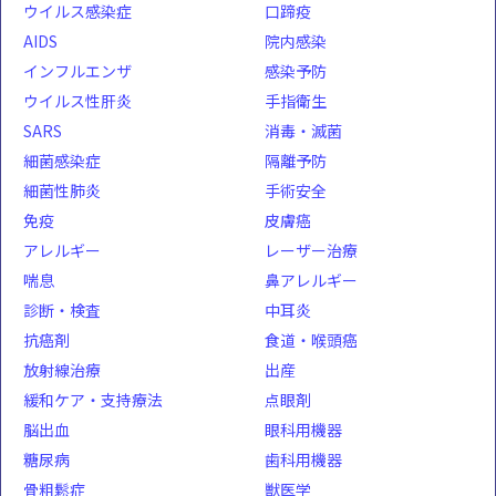
ウイルス感染症
口蹄疫
AIDS
院内感染
インフルエンザ
感染予防
ウイルス性肝炎
手指衛生
SARS
消毒・滅菌
細菌感染症
隔離予防
細菌性肺炎
手術安全
免疫
皮膚癌
アレルギー
レーザー治療
喘息
鼻アレルギー
診断・検査
中耳炎
抗癌剤
食道・喉頭癌
放射線治療
出産
緩和ケア・支持療法
点眼剤
脳出血
眼科用機器
糖尿病
歯科用機器
骨粗鬆症
獣医学