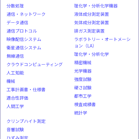
分散処理
理化学・分析化学機器
通信・ネットワーク
液体成分測定装置
データ通信
気体成分測定装置
通信プロトコル
排ガス測定装置
映像配信システム
ラボラトリー・オートメーシ
ョン（LA）
衛星通信システム
理化学・分析化学
無線通信
精密機械
クラウドコンピューティング
光学機器
人工知能
強度試験
機械
硬さ試験
工事計画書・仕様書
都市工学
適合性評価
検査成績書
人間工学
統計学
クリンプハイト測定
音響試験
ひずみ測定