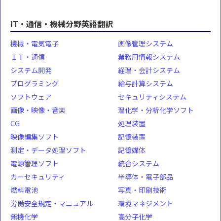
IT・通信・機械分野英語翻訳
機械・電気電子
画像管理システム
ＩＴ・通信
業務用情報システム
システム開発
経理・会計システム
プログラミング
給与計算システム
ソフトウェア
セキュリティシステム
画像・映像・音楽
理化学・分析化学ソフト
CG
処理装置
映像編集ソフト
記憶装置
測定・データ処理ソフト
記憶媒体
電源管理ソフト
統合システム
カーセキュリティ
半導体・電子部品
燃料電池
写真・印刷技術
労働安全規定・マニュアル
環境マネジメント
無機化学
高分子化学