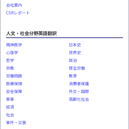
会社案内
CSRレポート
人文・社会分野英語翻訳
精神医学
日本史
心理学
世界史
哲学
政治
宗教
厚生労働
労働問題
教育
医療保険
消費者保護
安全保障
外交・国際
軍事
高齢化社会
経済
社会
事件・災害