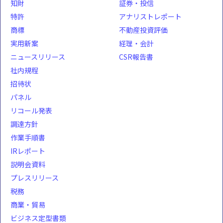
知財
証券・投信
特許
アナリストレポート
商標
不動産投資評価
実用新案
経理・会計
ニュースリリース
CSR報告書
社内規程
招待状
パネル
リコール発表
調達方針
作業手順書
IRレポート
説明会資料
プレスリリース
税務
商業・貿易
ビジネス定型書類