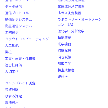
データ通信
気体成分測定装置
通信プロトコル
排ガス測定装置
映像配信システム
ラボラトリー・オートメーシ
ョン（LA）
衛星通信システム
理化学・分析化学
無線通信
精密機械
クラウドコンピューティング
光学機器
人工知能
強度試験
機械
硬さ試験
工事計画書・仕様書
都市工学
適合性評価
検査成績書
人間工学
統計学
クリンプハイト測定
音響試験
ひずみ測定
漏洩検出