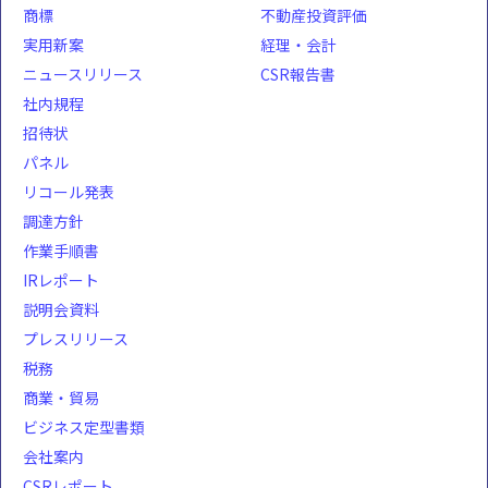
商標
不動産投資評価
実用新案
経理・会計
ニュースリリース
CSR報告書
社内規程
招待状
パネル
リコール発表
調達方針
作業手順書
IRレポート
説明会資料
プレスリリース
税務
商業・貿易
ビジネス定型書類
会社案内
CSRレポート