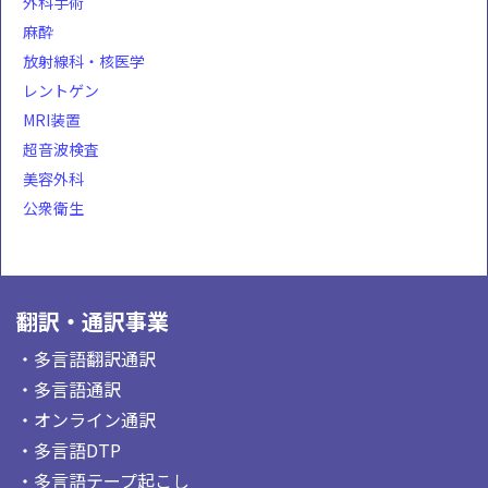
外科手術
麻酔
放射線科・核医学
レントゲン
MRI装置
超音波検査
美容外科
公衆衛生