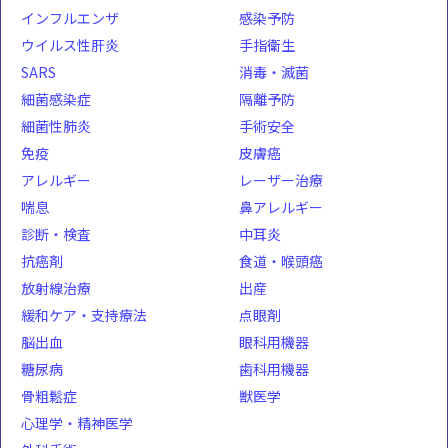
インフルエンザ
感染予防
ウイルス性肝炎
手指衛生
SARS
消毒・滅菌
細菌感染症
隔離予防
細菌性肺炎
手術安全
免疫
皮膚癌
アレルギー
レーザー治療
喘息
鼻アレルギー
診断・検査
中耳炎
抗癌剤
食道・喉頭癌
放射線治療
出産
緩和ケア・支持療法
点眼剤
脳出血
眼科用機器
糖尿病
歯科用機器
骨粗鬆症
獣医学
心理学・精神医学