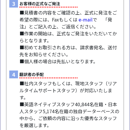
3
お客様の正式なご発注
■見積書の内容をご確認の上、正式に発注をご
希望の際には、Faxもしくは
e-mail
で 「発
注」とご記入の上、ご返信ください。
■作業の開始は、正式なご発注をいただいてか
らとなります。
■初めてお取引される方は、請求書宛名、送付
先をお知らせください。
■個人様の場合は先払いとなります。
4
翻訳者の手配
■社内スタッフもしくは、現地スタッフ（リア
ルタイムサポートスタッフ）が対応いたしま
す。
■英語ネイティブスタッフ40,844名在籍・日本
人スタッフ5,174名在籍の独自データーベースの
中から、ご依頼の内容に沿った優秀なスタッフ
を厳選します。