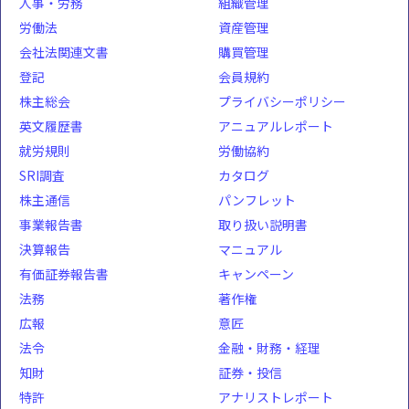
人事・労務
組織管理
労働法
資産管理
会社法関連文書
購買管理
登記
会員規約
株主総会
プライバシーポリシー
英文履歴書
アニュアルレポート
就労規則
労働協約
SRI調査
カタログ
株主通信
パンフレット
事業報告書
取り扱い説明書
決算報告
マニュアル
有価証券報告書
キャンペーン
法務
著作権
広報
意匠
法令
金融・財務・経理
知財
証券・投信
特許
アナリストレポート