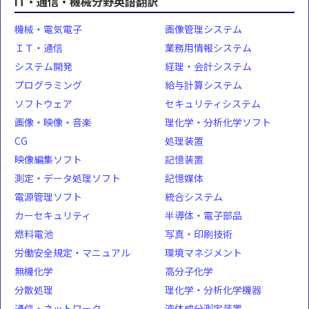
IT・通信・機械分野英語翻訳
機械・電気電子
画像管理システム
ＩＴ・通信
業務用情報システム
システム開発
経理・会計システム
プログラミング
給与計算システム
ソフトウェア
セキュリティシステム
画像・映像・音楽
理化学・分析化学ソフト
CG
処理装置
映像編集ソフト
記憶装置
測定・データ処理ソフト
記憶媒体
電源管理ソフト
統合システム
カーセキュリティ
半導体・電子部品
燃料電池
写真・印刷技術
労働安全規定・マニュアル
環境マネジメント
無機化学
高分子化学
分散処理
理化学・分析化学機器
通信・ネットワーク
液体成分測定装置