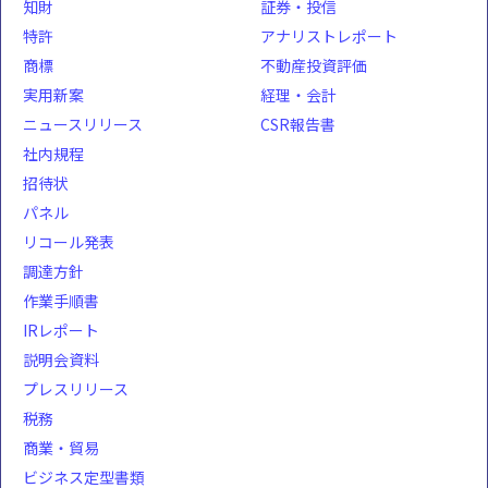
知財
証券・投信
特許
アナリストレポート
商標
不動産投資評価
実用新案
経理・会計
ニュースリリース
CSR報告書
社内規程
招待状
パネル
リコール発表
調達方針
作業手順書
IRレポート
説明会資料
プレスリリース
税務
商業・貿易
ビジネス定型書類