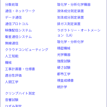
分散処理
理化学・分析化学機器
通信・ネットワーク
液体成分測定装置
データ通信
気体成分測定装置
通信プロトコル
排ガス測定装置
映像配信システム
ラボラトリー・オートメーシ
ョン（LA）
衛星通信システム
理化学・分析化学
無線通信
精密機械
クラウドコンピューティング
光学機器
人工知能
強度試験
機械
硬さ試験
工事計画書・仕様書
都市工学
適合性評価
検査成績書
人間工学
統計学
クリンプハイト測定
音響試験
ひずみ測定