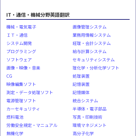
IT・通信・機械分野英語翻訳
機械・電気電子
画像管理システム
ＩＴ・通信
業務用情報システム
システム開発
経理・会計システム
プログラミング
給与計算システム
ソフトウェア
セキュリティシステム
画像・映像・音楽
理化学・分析化学ソフト
CG
処理装置
映像編集ソフト
記憶装置
測定・データ処理ソフト
記憶媒体
電源管理ソフト
統合システム
カーセキュリティ
半導体・電子部品
燃料電池
写真・印刷技術
労働安全規定・マニュアル
環境マネジメント
無機化学
高分子化学