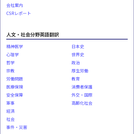
会社案内
CSRレポート
人文・社会分野英語翻訳
精神医学
日本史
心理学
世界史
哲学
政治
宗教
厚生労働
労働問題
教育
医療保険
消費者保護
安全保障
外交・国際
軍事
高齢化社会
経済
社会
事件・災害