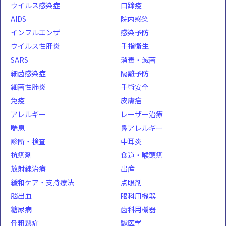
ウイルス感染症
口蹄疫
AIDS
院内感染
インフルエンザ
感染予防
ウイルス性肝炎
手指衛生
SARS
消毒・滅菌
細菌感染症
隔離予防
細菌性肺炎
手術安全
免疫
皮膚癌
アレルギー
レーザー治療
喘息
鼻アレルギー
診断・検査
中耳炎
抗癌剤
食道・喉頭癌
放射線治療
出産
緩和ケア・支持療法
点眼剤
脳出血
眼科用機器
糖尿病
歯科用機器
骨粗鬆症
獣医学