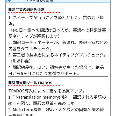
■高品質の翻訳を追求
1. ネイティブが行うことを原則とした、質の高い翻
訳。
（ex. 日本語への翻訳は日本人が、英語への翻訳は英
語ネイティブが翻訳します）
2. 翻訳コーディネーターが、訳漏れ、表記不備などの
内容をダブルチェック。
3. 第三者の翻訳者によるネイティブダブルチェック。
（別途料金）
4. 翻訳納品後、ミス、誤植等が生じた場合は、納品
日から6ヶ月にわたり無償でサポート。
■翻訳支援ツールTRADOS
TRADOS導入によって更なる品質アップ。
1. TM(translation memory)機能 翻訳される単語の
統一を図り、翻訳の品質を高めます。
2. MultiTerm機能 地名・人名などの固有名詞の統
一を行います。