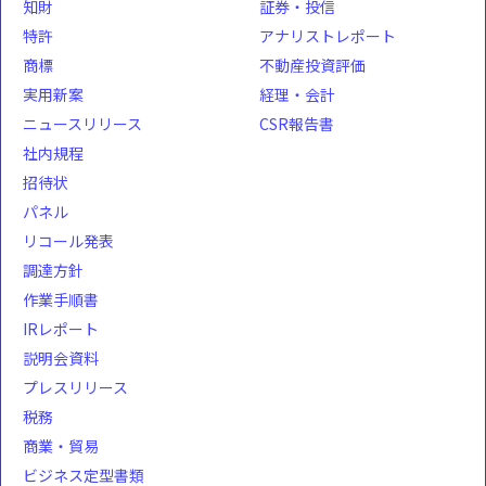
知財
証券・投信
特許
アナリストレポート
商標
不動産投資評価
実用新案
経理・会計
ニュースリリース
CSR報告書
社内規程
招待状
パネル
リコール発表
調達方針
作業手順書
IRレポート
説明会資料
プレスリリース
税務
商業・貿易
ビジネス定型書類