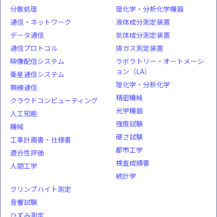
分散処理
理化学・分析化学機器
通信・ネットワーク
液体成分測定装置
データ通信
気体成分測定装置
通信プロトコル
排ガス測定装置
映像配信システム
ラボラトリー・オートメーシ
ョン（LA）
衛星通信システム
理化学・分析化学
無線通信
精密機械
クラウドコンピューティング
光学機器
人工知能
強度試験
機械
硬さ試験
工事計画書・仕様書
都市工学
適合性評価
検査成績書
人間工学
統計学
クリンプハイト測定
音響試験
ひずみ測定