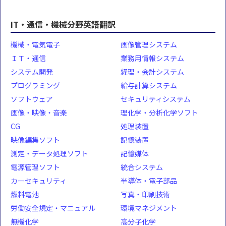
IT・通信・機械分野英語翻訳
機械・電気電子
画像管理システム
ＩＴ・通信
業務用情報システム
システム開発
経理・会計システム
プログラミング
給与計算システム
ソフトウェア
セキュリティシステム
画像・映像・音楽
理化学・分析化学ソフト
CG
処理装置
映像編集ソフト
記憶装置
測定・データ処理ソフト
記憶媒体
電源管理ソフト
統合システム
カーセキュリティ
半導体・電子部品
燃料電池
写真・印刷技術
労働安全規定・マニュアル
環境マネジメント
無機化学
高分子化学