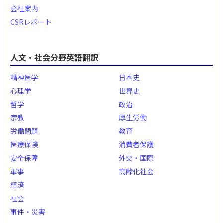
会社案内
CSRレポート
人文・社会分野英語翻訳
精神医学
日本史
心理学
世界史
哲学
政治
宗教
厚生労働
労働問題
教育
医療保険
消費者保護
安全保障
外交・国際
軍事
高齢化社会
経済
社会
事件・災害