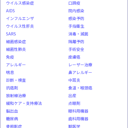
ウイルス感染症
口蹄疫
AIDS
院内感染
インフルエンザ
感染予防
ウイルス性肝炎
手指衛生
SARS
消毒・滅菌
細菌感染症
隔離予防
細菌性肺炎
手術安全
免疫
皮膚癌
アレルギー
レーザー治療
喘息
鼻アレルギー
診断・検査
中耳炎
抗癌剤
食道・喉頭癌
放射線治療
出産
緩和ケア・支持療法
点眼剤
脳出血
眼科用機器
糖尿病
歯科用機器
骨粗鬆症
獣医学