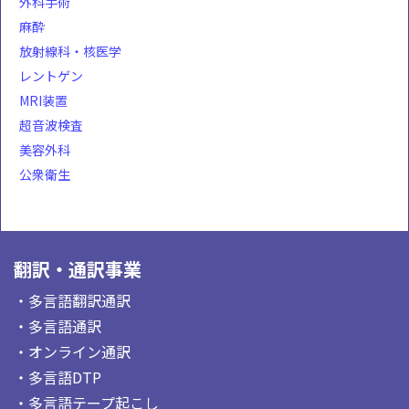
外科手術
麻酔
放射線科・核医学
レントゲン
MRI装置
超音波検査
美容外科
公衆衛生