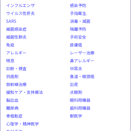
インフルエンザ
感染予防
ウイルス性肝炎
手指衛生
SARS
消毒・滅菌
細菌感染症
隔離予防
細菌性肺炎
手術安全
免疫
皮膚癌
アレルギー
レーザー治療
喘息
鼻アレルギー
診断・検査
中耳炎
抗癌剤
食道・喉頭癌
放射線治療
出産
緩和ケア・支持療法
点眼剤
脳出血
眼科用機器
糖尿病
歯科用機器
骨粗鬆症
獣医学
心理学・精神医学