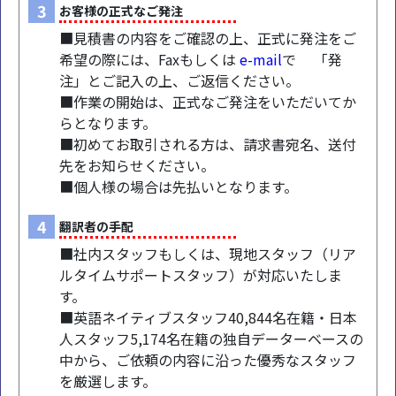
3
お客様の正式なご発注
■見積書の内容をご確認の上、正式に発注をご
希望の際には、Faxもしくは
e-mail
で 「発
注」とご記入の上、ご返信ください。
■作業の開始は、正式なご発注をいただいてか
らとなります。
■初めてお取引される方は、請求書宛名、送付
先をお知らせください。
■個人様の場合は先払いとなります。
4
翻訳者の手配
■社内スタッフもしくは、現地スタッフ（リア
ルタイムサポートスタッフ）が対応いたしま
す。
■英語ネイティブスタッフ40,844名在籍・日本
人スタッフ5,174名在籍の独自データーベースの
中から、ご依頼の内容に沿った優秀なスタッフ
を厳選します。