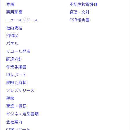
商標
不動産投資評価
実用新案
経理・会計
ニュースリリース
CSR報告書
社内規程
招待状
パネル
リコール発表
調達方針
作業手順書
IRレポート
説明会資料
プレスリリース
税務
商業・貿易
ビジネス定型書類
会社案内
CSRレポート